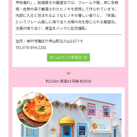
甲枝垂れ」。総檜葺きの展望台では、フレームや壁、床に奈良
県・吉野の森で厳選されたヒノキを使用して作られています。
内部に入ると包まれるようなヒノキの優しい香りと、「枝葉」
というフレーム越しに降り注ぐ太陽の光を感じられる展望台。
太陽の降り注ぐ、青空をバックに記念撮影。
住所：神戸市灘区六甲山町五介山1877-9
TEL:078-894-2281
約22km 県道82号線 約43分