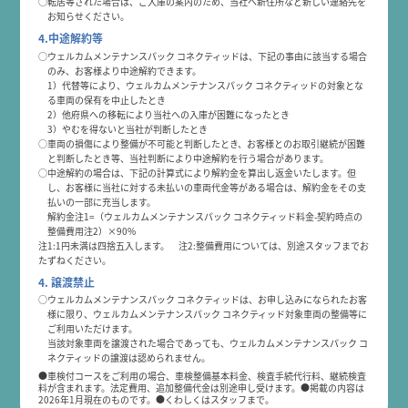
○転居等された場合は、ご入庫の案内のため、当社へ新住所など新しい連絡先を
お知らせください。
4.中途解約等
○ウェルカムメンテナンスパック コネクティッドは、下記の事由に該当する場合
のみ、お客様より中途解約できます。
1）代替等により、ウェルカムメンテナンスパック コネクティッドの対象とな
る車両の保有を中止したとき
2）他府県への移転により当社への入庫が困難になったとき
3）やむを得ないと当社が判断したとき
○車両の損傷により整備が不可能と判断したとき、お客様とのお取引継続が困難
と判断したとき等、当社判断により中途解約を行う場合があります。
○中途解約の場合は、下記の計算式により解約金を算出し返金いたします。但
し、お客様に当社に対する未払いの車両代金等がある場合は、解約金をその支
払いの一部に充当します。
解約金
注1
=（ウェルカムメンテナンスパック コネクティッド料金-契約時点の
整備費用
注2
）×90%
注1:1円未満は四捨五入します。 注2:整備費用については、別途スタッフまでお
たずねください。
4. 譲渡禁止
○ウェルカムメンテナンスパック コネクティッドは、お申し込みになられたお客
様に限り、ウェルカムメンテナンスパック コネクティッド対象車両の整備等に
ご利用いただけます。
当該対象車両を譲渡された場合であっても、ウェルカムメンテナンスパック コ
ネクティッドの譲渡は認められません。
●車検付コースをご利用の場合、車検整備基本料金、検査手続代行料、継続検査
料が含まれます。法定費用、追加整備代金は別途申し受けます。●掲載の内容は
2026年1月現在のものです。●くわしくはスタッフまで。