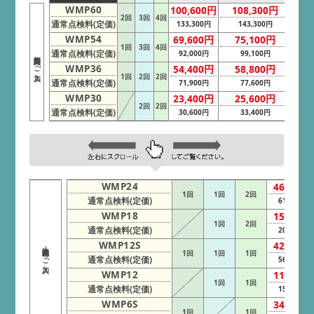
WMP60
100,600円
108,300円
2回
3回
4回
通常点検料(定価)
133,300円
143,300円
WMP54
69,600円
75,100円
1回
3回
4回
通常点検料(定価)
92,000円
99,100円
新車購入時にご加入
WMP36
54,400円
58,800円
1回
2回
2回
通常点検料(定価)
71,900円
77,600円
WMP30
23,400円
25,600円
2回
2回
通常点検料(定価)
30,600円
33,400円
WMP24
46,200円
1回
1回
2回
通常点検料(定価)
61,400円
WMP18
15,200円
1回
2回
通常点検料(定価)
20,100円
WMP12S
42,700円
途中加入・車検時にご加入
1回
1回
1回
通常点検料(定価)
56,600円
WMP12
11,700円
1回
1回
通常点検料(定価)
15,300円
WMP6S
34,500円
1回
1回