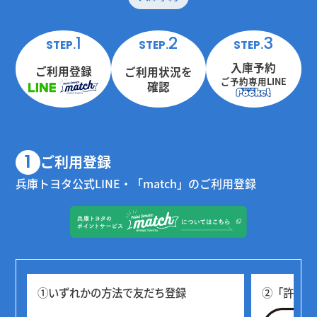
1
2
3
STEP.
STEP.
STEP.
入庫予約
ご利用登録
ご利用状況を
ご予約専用LINE
確認
1
ご利用登録
兵庫トヨタ公式LINE・「match」のご利用登録
①いずれかの方法で友だち登録
②「許可」