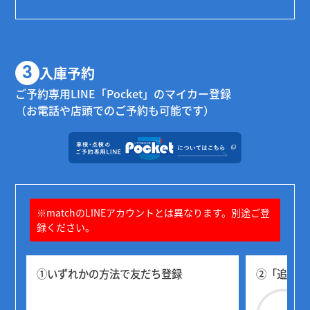
3
入庫予約
ご予約専用LINE「Pocket」のマイカー登録
（お電話や店頭でのご予約も可能です）
※matchのLINEアカウントとは異なります。別途ご登
録ください。
①いずれかの方法で友だち登録
②「追加」