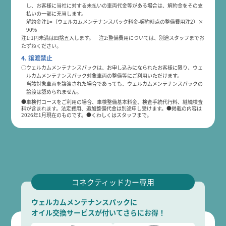
し、お客様に当社に対する未払いの車両代金等がある場合は、解約金をその支
払いの一部に充当します。
解約金
注1
=（ウェルカムメンテナンスパック料金-契約時点の整備費用
注2
）×
90%
注1:1円未満は四捨五入します。 注2:整備費用については、別途スタッフまでお
たずねください。
4. 譲渡禁止
○ウェルカムメンテナンスパックは、お申し込みになられたお客様に限り、ウェ
ルカムメンテナンスパック対象車両の整備等にご利用いただけます。
当該対象車両を譲渡された場合であっても、ウェルカムメンテナンスパックの
譲渡は認められません。
●車検付コースをご利用の場合、車検整備基本料金、検査手続代行料、継続検査
料が含まれます。法定費用、追加整備代金は別途申し受けます。●掲載の内容は
2026年1月現在のものです。●くわしくはスタッフまで。
コネクティッドカー専用
ウェルカムメンテナンスパックに
オイル交換サービスが付いてさらにお得！