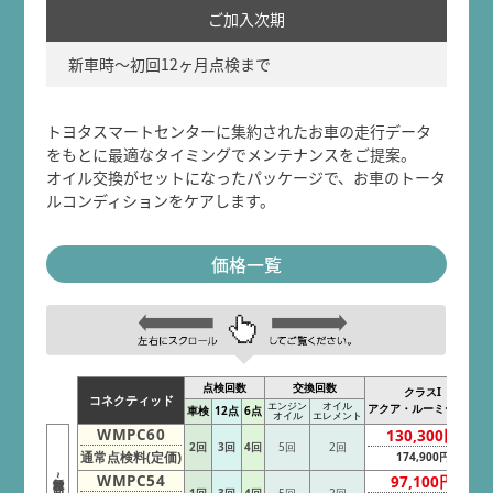
ご加入次期
新車時～初回12ヶ月点検まで
トヨタスマートセンターに集約されたお車の走行データ
をもとに最適なタイミングでメンテナンスをご提案。
オイル交換がセットになったパッケージで、お車のトータ
ルコンディションをケアします。
価格一覧
点検回数
交換回数
クラスI
コネクティッド
エンジン
オイル
アクア・ルーミーなど
車検
12点
6点
オイル
エレメント
WMPC60
130,300円
2回
3回
4回
5回
2回
通常点検料(定価)
174,900円
新車時~初回
WMPC54
97,100円
12