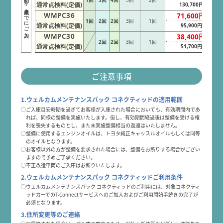
1回
3回
4回
5回
2回
ヶ月点検までにご加入
通常点検料(定価)
130,700円
WMPC36
71,600円
1回
2回
2回
3回
1回
通常点検料(定価)
95,900円
WMPC30
38,400円
2回
2回
3回
1回
通常点検料(定価)
51,700円
ご注意事項
1.ウェルカムメンテナンスパック コネクティッドの適用範囲
○ご入庫目安時期を過ぎてお客様が入庫された場合においても、有効期間内であ
れば、同様の整備を実施いたします。但し、有効期間経過後は整備を受ける権
利を喪失するものとし、また未実施整備相当の返還はいたしません。
○整備に使用するエンジンオイルは、トヨタ純正キャッスルオイルもしくは同等
のオイルとなります。
○お客様以外の方が整備を要求された場合には、整備をお断りする場合がござい
ますので予めご了承ください。
○不正改造車両のご入庫はお断りいたします。
2.ウェルカムメンテナンスパック コネクティッドご利用条件
○ウェルカムメンテナンスパック コネクティッドのご利用には、対象コネクティ
ッドカーでのT-Connectサービスへのご加入およびご利用開始手続きの完了が
必須となります。
3.住所変更等のご連絡