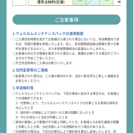
通常点検料(定価)
46,100円
ご注意事項
1.ウェルカムメンテナンスパックの適用範囲
○ご入庫目安時期を過ぎてお客様が入庫された場合においても、有効期間内であ
れば、同様の整備を実施いたします。但し、有効期間経過後は整備を受ける権
利を喪失するものとし、また未実施整備相当の返還はいたしません。
○お客様以外の方が整備を要求された場合には、整備をお断りする場合がござい
ますので予めご了承ください。
○不正改造車両のご入庫はお断りいたします。
2.住所変更等のご連絡
○転居等された場合は、ご入庫の案内のため、当社へ新住所など新しい連絡先を
お知らせください。
3.中途解約等
○ウェルカムメンテナンスパックは、下記の事由に該当する場合のみ、お客様よ
り中途解約できます。
1）代替等により、ウェルカムメンテナンスパックの対象となる車両の保有を
中止したとき
2）他府県への移転により当社への入庫が困難になったとき
3）やむを得ないと当社が判断したとき
○車両の損傷により整備が不可能と判断したとき、お客様とのお取引継続が困難
と判断したとき等、当社判断により中途解約を行う場合があります。
○中途解約の場合は、下記の計算式により解約金を算出し返金いたします。但