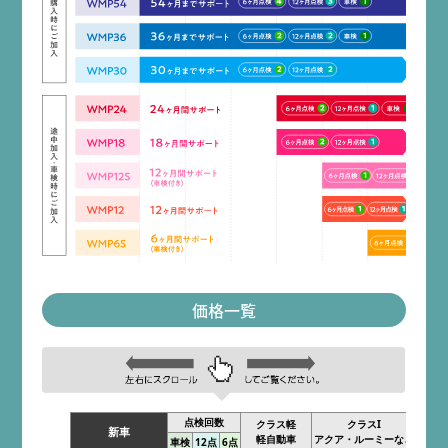
価格一覧
点検回数
クラス軽
クラスI
新車
軽自動車
アクア・ルーミーなど
プリ
車検
12点
6点