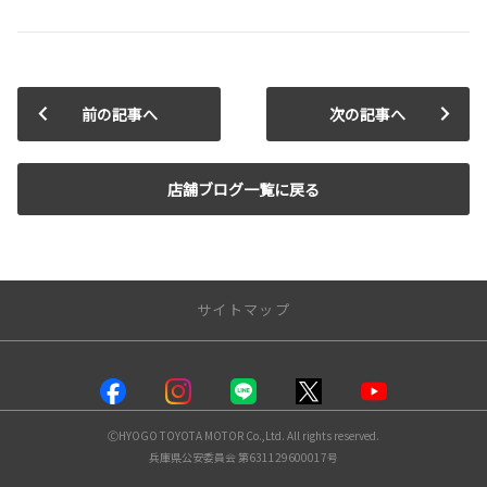
前の記事へ
次の記事へ
店舗ブログ一覧に戻る
サイトマップ
店舗情報
塚口店
ⒸHYOGO TOYOTA MOTOR Co.,Ltd. All rights reserved.
川西店
兵庫県公安委員会 第631129600017号
伊丹昆陽店