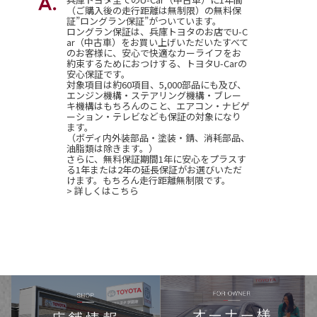
（ご購入後の走行距離は無制限）の無料保
証”ロングラン保証”がついています。
ロングラン保証は、兵庫トヨタのお店でU-C
ar（中古車）をお買い上げいただいたすべて
のお客様に、安心で快適なカーライフをお
約束するためにおつけする、トヨタU-Carの
安心保証です。
対象項目は約60項目、5,000部品にも及び、
エンジン機構・ステアリング機構・ブレー
キ機構はもちろんのこと、エアコン・ナビゲ
ーション・テレビなども保証の対象になり
ます。
（ボディ内外装部品・塗装・錆、消耗部品、
油脂類は除きます。）
さらに、無料保証期間1年に安心をプラスす
る1年または2年の延長保証がお選びいただ
けます。もちろん走行距離無制限です。
> 詳しくはこちら