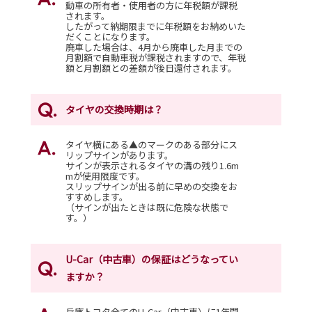
動車の所有者・使用者の方に年税額が課税
されます。
したがって納期限までに年税額をお納めいた
だくことになります。
廃車した場合は、4月から廃車した月までの
月割額で自動車税が課税されますので、年税
額と月割額との差額が後日還付されます。
タイヤの交換時期は？
タイヤ横にある▲のマークのある部分にス
リップサインがあります。
サインが表示されるタイヤの溝の残り1.6m
mが使用限度です。
スリップサインが出る前に早めの交換をお
すすめします。
（サインが出たときは既に危険な状態で
す。）
U-Car（中古車）の保証はどうなってい
ますか？
兵庫トヨタ全てのU-Car（中古車）に1年間