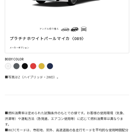
アングル切り替え
プラチナホワイトパールマイカ〈089〉
メーカーオプション
BODY COLOR
■写真はZ（ハイブリッド・2WD）。
■燃料消費率は定められた試験条件のもとでの値です。お客様の使用環境（気象、
渋滞等）や運転方法（急発進、エアコン使用等）に応じて燃料消費率は異なりま
す。
■WLTCモードは、市街地、郊外、高速道路の各走行モードを平均的な使用時間配分