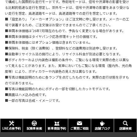
で構成した国際的な走行モードです。市街地モードは、信号や渋滞等の影響を受け
る比較的低速な走行を想定し、郊外モードは、信号や渋滞等の影響をあまり受けな
い走行を想定、高速道路モードは、高速道路等での走行を想定しています。
■「設定あり」「メーカーオプション」はご注文時に申し受けます。メーカーの工
場で装着するため、ご注文後はお受けできませんのでご了承ください。
■車両本体価格は'26年7月現在のもので、予告なく変更となる場合があります。
■車両本体価格はタイヤパンク応急修理キット付の価格です。
■車両本体価格にはオプション価格は含まれていません。
■保険料、税金（除く消費税）、登録料などの諸費用は別途申し受けます。
■自動車リサイクル法の施行により、リサイクル料金が別途必要となります。
■ボディカラーおよび内装色は撮影の条件や、ご覧になる環境で実際の色とは異な
って見えることがあります。また、実車においてもご覧になる環境（屋内外、光の角
度等）により、ボディカラーや内装色の見え方は異なります。
■写真は機能説明のために各ランプを点灯したものです。実際の走行状態を示すも
のではありません。
■写真は機能説明のためにボディの一部を切断したカットモデルです。
■画面はハメ込み合成です。
■一部の写真は合成・イメージです。
LINE点検予約
試乗車検索
新車商談予約
ご質問ご相談
店舗ブログ
店舗検索