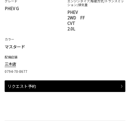
グレード
エンジンタイプ
/駆動方式/
トランスミッ
ション
/排気量
PHEV G
PHEV
2WD FF
CVT
2.0L
カラー
マスタード
配備店舗
三木店
0794-70-8677
リクエスト予約