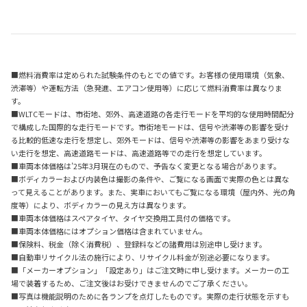
■燃料消費率は定められた試験条件のもとでの値です。お客様の使用環境（気象、
渋滞等）や運転方法（急発進、エアコン使用等）に応じて燃料消費率は異なりま
す。
■WLTCモードは、市街地、郊外、高速道路の各走行モードを平均的な使用時間配分
で構成した国際的な走行モードです。市街地モードは、信号や渋滞等の影響を受け
る比較的低速な走行を想定し、郊外モードは、信号や渋滞等の影響をあまり受けな
い走行を想定、高速道路モードは、高速道路等での走行を想定しています。
■車両本体価格は’25年3月現在のもので、予告なく変更となる場合があります。
■ボディカラーおよび内装色は撮影の条件や、ご覧になる画面で実際の色とは異な
って見えることがあります。また、実車においてもご覧になる環境（屋内外、光の角
度等）により、ボディカラーの見え方は異なります。
■車両本体価格はスペアタイヤ、タイヤ交換用工具付の価格です。
■車両本体価格にはオプション価格は含まれていません。
■保険料、税金（除く消費税）、登録料などの諸費用は別途申し受けます。
■自動車リサイクル法の施行により、リサイクル料金が別途必要になります。
■「メーカーオプション」「設定あり」はご注文時に申し受けます。メーカーの工
場で装着するため、ご注文後はお受けできませんのでご了承ください。
■写真は機能説明のために各ランプを点灯したものです。実際の走行状態を示すも