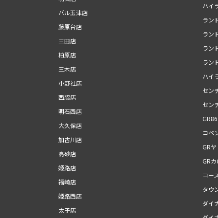
ハイ
バル玉津店
ランド
藤原台店
ラン
三田店
ランド
柏原店
ランド
三木店
ハイ
小野社店
セン
西脇店
セン
明石西店
GR86
大久保店
コペン
加古川店
GRヤ
高砂店
GR
姫路店
コー
福崎店
タウ
姫路西店
ダイ
太子店
ダイ