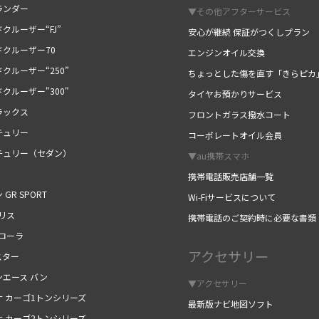
ランダー
▼その他アフターサービス
クルーザー“FJ”
安心が継続 保証がつくしプラン
ドクルーザー70
エンジンオイル交換
クルーザー“250”
ちょっとした傷を直す「きらピカ
クルーザー"300"
タイヤお預かりサービス
ラックス
フロントガラス撥水コート
チュリー
コーポレートオイル会員
チュリー（セダン）
▼au携帯スマホ
携帯電話販売店舗一覧
 GR SPORT
Wi-Fiサービスについて
リス
携帯電話のご契約時に必要な書類
カローラ
アクセサリー
スター
ンエース バン
▼アクセサリー
ナ カーゴ1トンシリーズ
最新版ナビ地図ソフト
ナ カーゴ2トンシリーズ