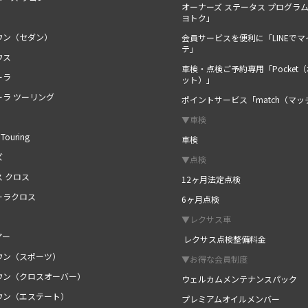
オーナーズ ステータス プログラ
ヨトク」
ウン（セダン）
会員サービスを便利に「LINEでマ
テ」
ウス
車検・点検ご予約専用「Pocket
ーラ
ット）」
ーラ ツーリング
ポイントサービス「match（マッ
▼車検
Touring
車検
ズ
▼点検
ス クロス
12ヶ月法定点検
ーラクロス
6ヶ月点検
▼レクサス車
アー
レクサス点検整備料金
ウン（スポーツ）
▼お得な会員制度
ウン（クロスオーバー）
ウェルカムメンテナンスパック
ウン（エステート）
プレミアムオイルメンバー