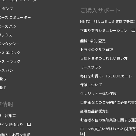
ナ ダンプ
ご購入サポート
エース コミューター
KINTO - 月々コミコミ定額で新車
エース バン
下取り参考シミュレーション
ボックス
無料お試し査定
パンタクシー
トヨタのクルマ買取
シス エポック
兵庫トヨタのうれしい買い方
シス トラック
リースプラン
シス バン
毎日をお得に、TS CUBICカード
k S
保険について
k T
クレジット一体型保険
自動車保険のご契約時に必要な書
車情報
金融商品勧誘方針
車・試乗車
お客様本位の保険業務に関する運
ライン見積もり
ローンの支払いが終わったら[所有
除]
の購入に必要な書類