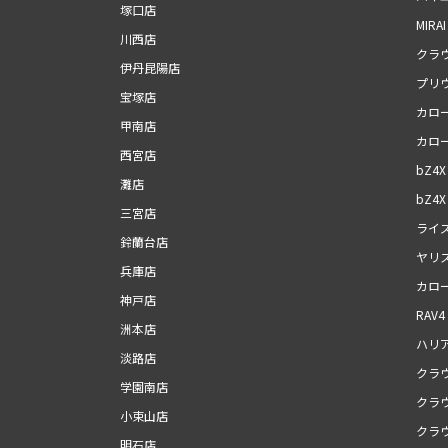
塚口店
MIRAI
川西店
クラ
伊丹昆陽店
プリ
宝塚店
カロ
甲南店
カロ
西宮店
bZ4X
灘店
bZ4X 
三宮店
ライ
鈴蘭台店
ヤリ
兵庫店
カロ
神戸店
RAV4
洲本店
ハリ
淡路店
クラ
学園南店
クラ
小束山店
クラ
明石店