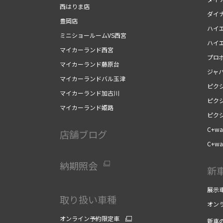
西はりま店
ダイ
豊岡店
ハイ
ミニショールームVS西宮
ハイ
マイカーランド西宮
プロ
マイカーランド藤原台
ジャ
マイカーランドバル玉津
ピク
マイカーランド加古川
ピク
マイカーランド姫路
ピク
C+wal
店舗ブログ
C+wal
納期照会
新
展示
取り扱い車種
オン
オンライン予約限定車
新車