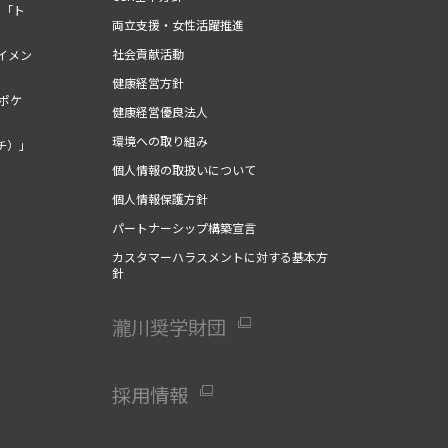
ム「ト
両立支援・女性活躍推進
社会貢献活動
イメン
健康経営方針
（ポケ
健康経営優良法人
環境への取り組み
チ）」
個人情報の取扱いについて
個人情報保護方針
パートナーシップ構築宣言
カスタマーハラスメントに対する基本方
針
瀧川奨学財団
採用情報