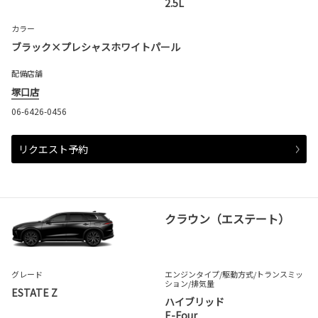
2.5L
カラー
ブラック×プレシャスホワイトパール
配備店舗
塚口店
06-6426-0456
リクエスト予約
クラウン（エステート）
グレード
エンジンタイプ
/駆動方式/
トランスミッ
ション
/排気量
ESTATE Z
ハイブリッド
E-Four