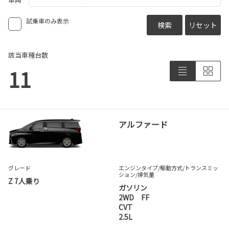
試乗車のみ表示
検索
リセット
該当車種台数
11
アルファード
グレード
エンジンタイプ
/駆動方式/
トランスミッ
ション
/排気量
Z 7人乗り
ガソリン
2WD FF
CVT
2.5L