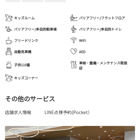
キッズルーム
バリアフリー/フラットフロア
バリアフリー/多目的駐車場
バリアフリー/多目的トイレ
フリードリンク
WiFi
自動洗車機
AED
車検・整備・メンテナンス取扱
子供110番
店
キッズコーナー
その他のサービス
店舗求人情報
LINE点検予約(Pocket）