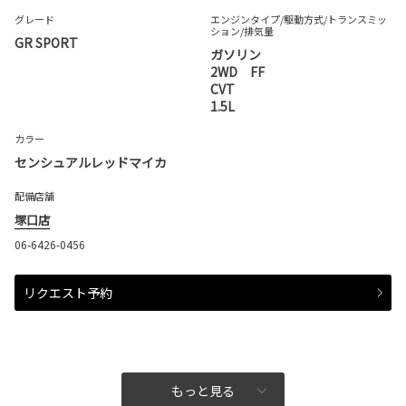
グレード
エンジンタイプ
/駆動方式/
トランスミッ
ション
/排気量
GR SPORT
ガソリン
2WD FF
CVT
1.5L
カラー
センシュアルレッドマイカ
配備店舗
塚口店
06-6426-0456
リクエスト予約
もっと見る