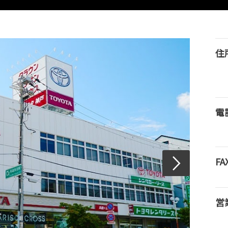
住
電
FA
営