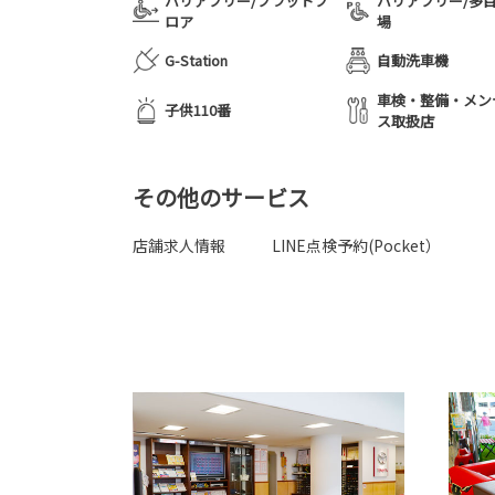
バリアフリー/フラットフ
バリアフリー/多
ロア
場
G-Station
自動洗車機
車検・整備・メン
子供110番
ス取扱店
その他のサービス
店舗求人情報
LINE点検予約(Pocket）