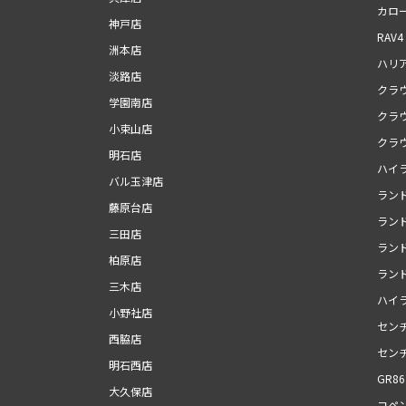
カロ
神戸店
RAV4
洲本店
ハリ
淡路店
クラ
学園南店
クラ
小束山店
クラ
明石店
ハイ
バル玉津店
ランド
藤原台店
ラン
三田店
ランド
柏原店
ランド
三木店
ハイ
小野社店
セン
西脇店
セン
明石西店
GR86
大久保店
コペン