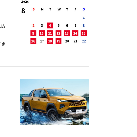
JA
きま