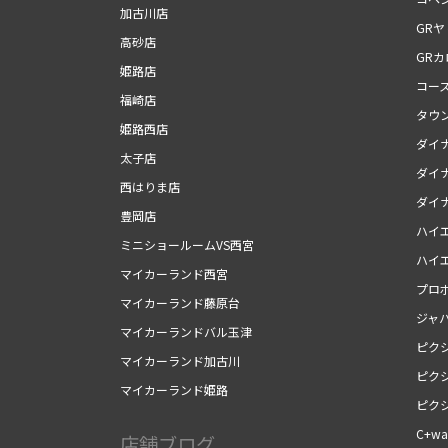
加古川店
GRヤ
高砂店
GR
姫路店
コー
福崎店
タウ
姫路西店
ダイ
太子店
ダイ
西はりま店
ダイ
豊岡店
ハイ
ミニショールームVS西宮
ハイ
マイカーランド西宮
プロ
マイカーランド藤原台
ジャ
マイカーランドバル玉津
ピク
マイカーランド加古川
ピク
マイカーランド姫路
ピク
C+wal
店舗ブログ