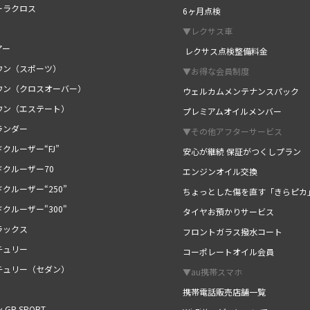
ーラクロス
6ヶ月点検
▼レクサス車
アー
レクサス点検整備料金
ウン（スポーツ）
▼お得な会員制度
ウン（クロスオーバー）
ウェルカムメンテナンスパック
ウン（エステート）
プレミアムオイルメンバー
ランダー
▼その他アフターサービス
クルーザー“FJ”
安心が継続 保証がつくしプラン
ドクルーザー70
エンジンオイル交換
クルーザー“250”
ちょっとした傷を直す「きらピカ
クルーザー"300"
タイヤお預かりサービス
ラックス
フロントガラス撥水コート
チュリー
コーポレートオイル会員
チュリー（セダン）
▼au携帯スマホ
携帯電話販売店舗一覧
 GR SPORT