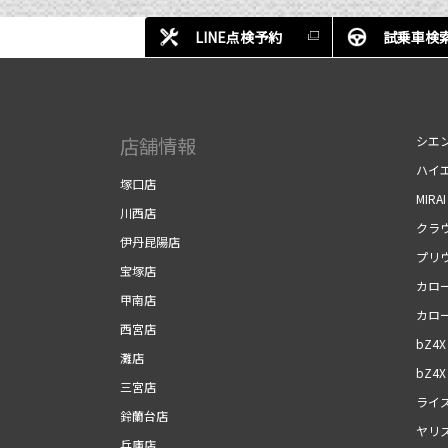
LINE点検予約
試乗車検
店舗情報
シエ
ハイ
塚口店
MIRAI
川西店
クラ
伊丹昆陽店
プリ
宝塚店
カロ
甲南店
カロ
西宮店
bZ4X
灘店
bZ4X 
三宮店
ライ
鈴蘭台店
ヤリ
兵庫店