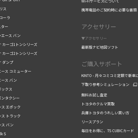
Wi-Fiサービスについて
リス
携帯電話のご契約時に必要な書類
カローラ
アクセサリー
スター
ンエース バン
▼アクセサリー
ナ カーゴ1トンシリーズ
最新版ナビ地図ソフト
ナ カーゴ2トンシリーズ
ナ ダンプ
ご購入サポート
エース コミューター
KINTO - 月々コミコミ定額で新車
エース バン
下取り参考シミュレーション
ボックス
無料お試し査定
パンタクシー
トヨタのクルマ買取
シス エポック
兵庫トヨタのうれしい買い方
シス トラック
リースプラン
シス バン
毎日をお得に、TS CUBICカード
k S