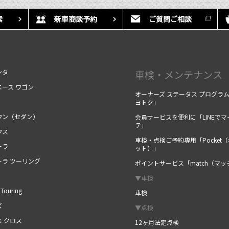
索
新車商談予約
ご質問ご相談
ンタ
車検・メンテナンス
エース ワゴン
オーナーズ ステータス プログラ
ヨトク」
ウン（セダン）
会員サービスを便利に「LINEでマ
テ」
ウス
車検・点検ご予約専用「Pocket
ーラ
ット）」
ーラ ツーリング
ポイントサービス「match（マッ
▼車検
Touring
車検
ズ
▼点検
ス クロス
12ヶ月法定点検