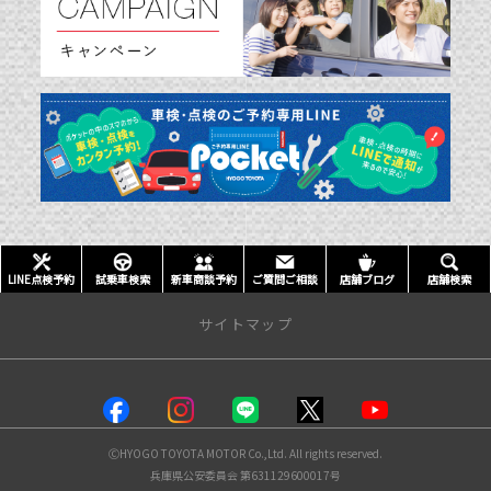
LINE点検予約
試乗車検索
新車商談予約
ご質問ご相談
店舗ブログ
店舗検索
サイトマップ
店舗情報
塚口店
ⒸHYOGO TOYOTA MOTOR Co.,Ltd. All rights reserved.
川西店
兵庫県公安委員会 第631129600017号
伊丹昆陽店