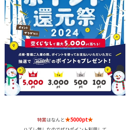
★
5000pt
★
特賞
はなんと
ハズレ無しなのでぜひポイント利用して