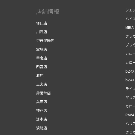
店舗情報
シエ
ハイ
塚口店
MIRAI
川西店
クラ
伊丹昆陽店
プリ
宝塚店
カロ
甲南店
カロ
西宮店
bZ4X
灘店
bZ4X 
三宮店
ライ
鈴蘭台店
ヤリ
兵庫店
カロ
神戸店
RAV4
洲本店
ハリ
淡路店
クラ