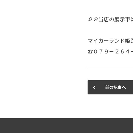
🔎🔎当店の展示車
マイカーランド姫
☎０７９－２６４
前の記事へ