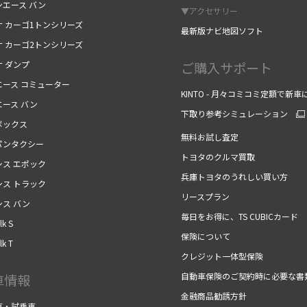
ンエース バン
▼アクセサリー
ナ カーゴ1トンシリーズ
最新版ナビ地図ソフト
ナ カーゴ2トンシリーズ
ナ ダンプ
ご購入サポート
エース コミューター
KINTO - 月々コミコミ定額で新車
エース バン
下取り参考シミュレーション
ボックス
無料お試し査定
パンタクシー
トヨタのクルマ買取
シス エポック
兵庫トヨタのうれしい買い方
シス トラック
リースプラン
シス バン
毎日をお得に、TS CUBICカード
k S
保険について
k T
クレジット一体型保険
自動車保険のご契約時に必要な書
車情報
金融商品勧誘方針
車・試乗車