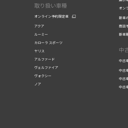
取り扱い車種
オン
オンライン予約限定車
新車
アクア
商談
ルーミー
新車
カローラ スポーツ
中
ヤリス
アルファード
中古
ヴェルファイア
中古
ヴォクシー
中古
ノア
中古