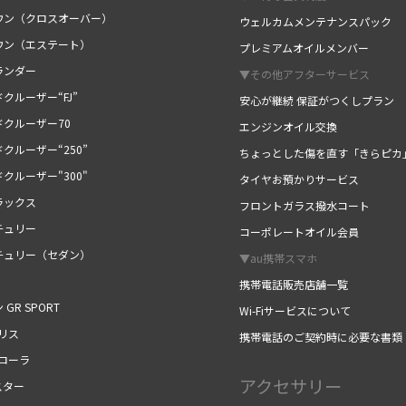
ウン（クロスオーバー）
ウェルカムメンテナンスパック
ウン（エステート）
プレミアムオイルメンバー
ランダー
▼その他アフターサービス
クルーザー“FJ”
安心が継続 保証がつくしプラン
ドクルーザー70
エンジンオイル交換
クルーザー“250”
ちょっとした傷を直す「きらピカ
クルーザー"300"
タイヤお預かりサービス
ラックス
フロントガラス撥水コート
チュリー
コーポレートオイル会員
チュリー（セダン）
▼au携帯スマホ
携帯電話販売店舗一覧
 GR SPORT
Wi-Fiサービスについて
リス
携帯電話のご契約時に必要な書類
カローラ
アクセサリー
スター