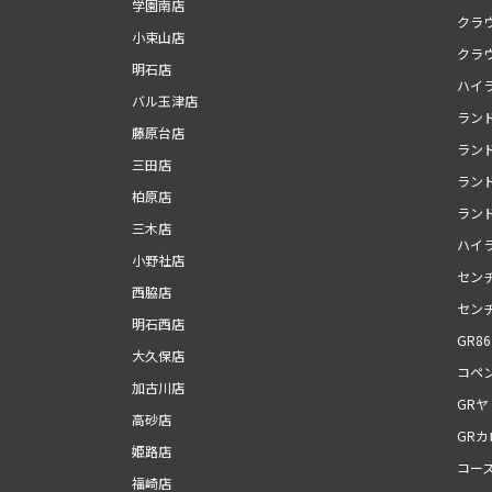
学園南店
クラ
小束山店
クラ
明石店
ハイ
バル玉津店
ランド
藤原台店
ラン
三田店
ランド
柏原店
ランド
三木店
ハイ
小野社店
セン
西脇店
セン
明石西店
GR86
大久保店
コペン
加古川店
GRヤ
高砂店
GR
姫路店
コー
福崎店