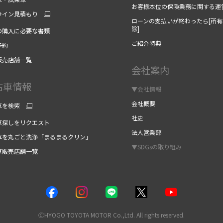
お客様本位の保険業務に関する運
ライン見積もり
ローンの支払いが終わったら[所有
除]
の購入に必要な書類
ご紹介特典
予約
販売店舗一覧
会社案内
古車情報
▼会社情報
会社概要
車を検索
社史
車探しをリクエスト
法人営業部
車を丸ごと洗浄「まるまるクリン」
▼SDGsの取り組み
車販売店舗一覧
ⒸHYOGO TOYOTA MOTOR Co.,Ltd. All rights reserved.