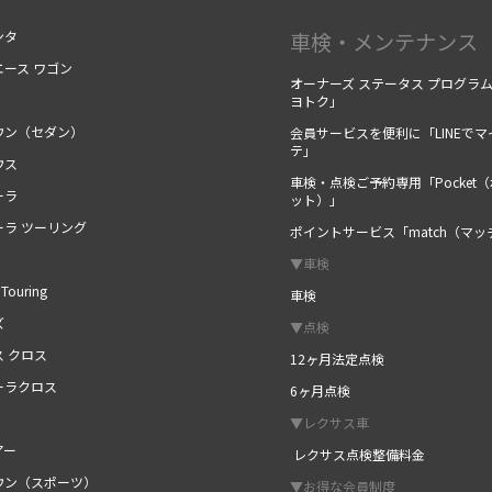
ンタ
車検・メンテナンス
エース ワゴン
オーナーズ ステータス プログラ
ヨトク」
ウン（セダン）
会員サービスを便利に「LINEでマ
テ」
ウス
車検・点検ご予約専用「Pocket
ーラ
ット）」
ーラ ツーリング
ポイントサービス「match（マッ
▼車検
Touring
車検
ズ
▼点検
ス クロス
12ヶ月法定点検
ーラクロス
6ヶ月点検
▼レクサス車
アー
レクサス点検整備料金
ウン（スポーツ）
▼お得な会員制度