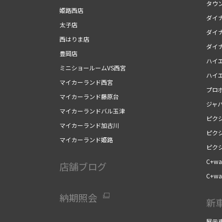
タウ
姫路西店
ダイ
太子店
ダイ
西はりま店
ダイ
豊岡店
ハイ
ミニショールームVS西宮
ハイ
マイカーランド西宮
プロ
マイカーランド藤原台
ジャ
マイカーランドバル玉津
ピク
マイカーランド加古川
ピク
マイカーランド姫路
ピク
C+wal
店舗ブログ
C+wal
納期照会
新
展示