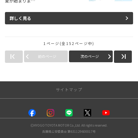
夏が始まりま…
詳しく見る
1ページ(全152ページ中)
前のページ
次のページ
サイトマップ
店舗情報
塚口店
ⒸHYOGO TOYOTA MOTOR Co.,Ltd. All rights reserved.
川西店
兵庫県公安委員会 第631129600017号
伊丹昆陽店