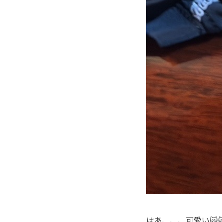
はあ、、、可愛い🙀