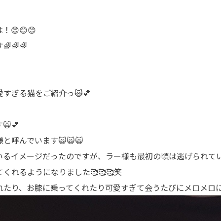
😊😊😊
🌈🌈
すぎる猫をご紹介っ🙀💕
💕
と呼んでいます🙀🙀🙀
いるイメージだったのですが、ラー様も最初の頃は逃げられて
くれるようになりました🥰🥰🥰笑
れたり、お膝に乗ってくれたり可愛すぎて会うたびにメロメロに