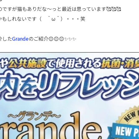
ですが猫もありだな～っと最近は思っています🥰🥰🥰
かもしれないです（ ＾ω＾）・・・笑
介した
Grande
のご紹介😊😊😊✨✨✨