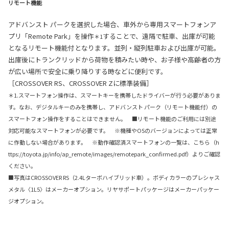
リモート機能
アドバンスト パークを選択した場合、車外から専用スマートフォンア
プリ「Remote Park」を操作
することで、遠隔で駐車、出庫が可能
＊1
となるリモート機能付となります。並列・縦列駐車および出庫が可能。
出庫後にトランクリッドから荷物を積みたい時や、お子様や高齢者の方
が広い場所で安全に乗り降りする時などに便利です。
［CROSSOVER RS、CROSSOVER Zに標準装備］
＊1.スマートフォン操作は、スマートキーを携帯したドライバーが行う必要がありま
す。なお、デジタルキーのみを携帯し、アドバンスト パーク（リモート機能付）の
スマートフォン操作をすることはできません。 ■リモート機能のご利用には別途
対応可能なスマートフォンが必要です。 ※機種やOSのバージョンによっては正常
に作動しない場合があります。 ※動作確認済スマートフォンの一覧は、こちら（h
ttps://toyota.jp/info/ap_remote/images/remotepark_confirmed.pdf）よりご確認
ください。
■写真はCROSSOVER RS（2.4Lターボハイブリッド車）。ボディカラーのプレシャス
メタル〈1L5〉はメーカーオプション。リヤサポートパッケージはメーカーパッケー
ジオプション。