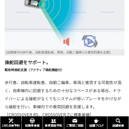
操舵回避をサポート。
緊急時操舵支援（アクティブ操舵機能付）
歩行者、自転車運転者、自動二輪車、車両と衝突する可能性が高
く、自車線内に回避するための十分なスペースがある場合、ドラ
イバーによる操舵がなくてもシステムが弱いブレーキをかけなが
ら操舵を行い、車線内での衝突回避を支援します。
［CROSSOVER RS、CROSSOVER Zに標準装備］
■回避するための十分なスペースがない、また、回避先に物があるとシステムが判断
LINE点検予約
試乗車検索
新車商談予約
ご質問ご相談
店舗ブログ
店舗検索