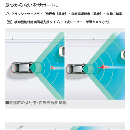
ぶつからないをサポート。
プリクラッシュセーフティ（歩行者［昼夜］・自転車運転者［昼夜］・自動二輪車
［昼］検知機能付衝突回避支援タイプ/ミリ波レーダー＋単眼カメラ方式）