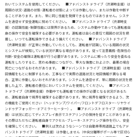
おいてシステムを使用してください。 ■アドバンスト ドライブ（渋滞時支援）は
周囲の状況･道路の状態･運転者の状態によっては作動しない、または作動を中断す
ることがあります。また、常に同じ性能を発揮できるものではありません。システ
ムを過信せず安全運転に努めてください。 ■アドバンスト ドライブ（渋滞時支
援）の認識性能･制御性能には限界があるため、システム作動中であっても運転者自
身の操作で安全を確保する必要があります。運転者は自らの責任で周囲の状況を把
握し、いつでも運転操作できるよう備えてください。 ■アドバンスト ドライブ
（渋滞時支援）が正常に作動していたとしても、運転者が認識している周囲の状況
とシステムが検知している状況が異なる場合があります。従って注意義務･危険性の
判断･安全の確保は運転者が行う必要があります。システムに頼ったり安全を委ねる
運転をしたりすると、思わぬ事故につながり、重大な傷害におよぶか、最悪の場合
死亡につながるおそれがあります。 ■アドバンスト ドライブ（渋滞時支援）は地
図情報をもとに制御するため、工事などで実際の道路状況と地図情報が異なる場
合、正常に作動しないおそれがあります。システムを過信せず、常に周囲の状況を把
握した上で、運転者の責任においてシステムを使用してください。 ■アドバンス
ト ドライブ（渋滞時支援）作動中でも運転者での操作が必要となる状況があるた
め、運転者自身で視界を確保する必要があります。常に視界を確保できるよう、次
の機能をご使用ください（ヘッドランプ/ワイパー/フロントデフロスター･リヤウイ
ンドゥデフォッガー･ドアミラーヒーター）。 ■アドバンスト ドライブ（渋滞時支
援）は状況に応じてディスプレイ表示でステアリングの保持を促すことがあります。
その際はただちに運転者自身でアクセル･ブレーキ･ステアリング操作を行い、安全
を確保してください。 ■例えば次のようなシーンでは自動車専用道路上でもアド
バンスト ドライブ（渋滞時支援）は作動しません（中央分離帯がポール等で区切ら