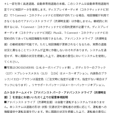
＊1.一部を除く高速道路、自動車専用道路の本線。このシステムは自動車専用道路判
定でナビ地図データを使用します。ディスプレイオーディオ（コネクティッドナビ対
応）でT-Connect・コネクティッドナビの契約が切れている場合、地図情報が利用で
きなくなるのでアドバンスト ドライブ（渋滞時支援）は作動しません。継続的に利
用するには、T-Connect・コネクティッドナビの契約更新が必要です。ディスプレイ
オーディオ（コネクティッドナビ対応）Plusは、T-Connect・コネクティッドナビの
契約切れであっても地図情報を利用できるため、アドバンスト ドライブ（渋滞時支
援）の継続使用が可能です。ただし地図情報が更新されなくなるため、実際の道路
状況と異なることでシステムが正常に作動しないおそれがあります。システムを過
信せず、常に周囲の状況を把握した上で、運転者の責任においてシステムを使用し
てください。
■写真はCROSSOVER RS（2.4Lターボハイブリッド車）。ボディカラーのブラック
〈227〉×プレシャスメタル〈1L5〉［2ZA］はメーカーオプション。内装色のブラ
ック/イエローブラウンは設定色（ご注文時に指定が必要です。指定がない場合はブ
ラックになります）。リヤサポートパッケージはメーカーパッケージオプション。
⚠トヨタ チームメイト［アドバンスト パーク・アドバンスト ドライブ（渋滞時支
援）］を安全にお使いいただく上での留意事項説明
■アドバンスト ドライブ（渋滞時支援）は自動で運転するシステムではありませ
ん。本システムは道路の形状･状態･交通状況や運転者の状態に応じて、運転者への
情報提供や運転支援を行います。常に周囲の状況を把握した上で、運転者の責任に