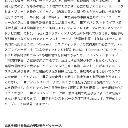
れている暫定供用区間、サービスエリア、料金所、路線新設された道路等）。 ■
例えば次のようなものの検出には限界があります。必要に応じて自らハンドル・アク
セル・ブレーキを操作してください（自車の前方に割り込みがあった時、他車が接
近してきた時、工事区間、落下物等）。 ■衝突等の事故発生時にドライバーモニ
ターカメラによる映像を記録することがあります。 ■アドバンスト ドライブ（渋
滞時支援）は地図情報をもとに作動します。ディスプレイオーディオ（コネクティッ
ドナビ対応）でT-Connect・コネクティッドナビの契約が切れている場合、地図情報
が利用できなくなるのでアドバンスト ドライブ（渋滞時支援）は作動しません。継
続的に利用するには、T-Connect・コネクティッドナビの契約更新が必要です。ディ
スプレイオーディオ（コネクティッドナビ対応）Plusは、T-Connect・コネクティッ
ドナビの契約切れであっても地図情報を利用できるため、アドバンスト ドライブ
（渋滞時支援）の継続使用が可能です。ただし地図情報が更新されなくなるため、
実際の道路状況と異なることでシステムが正常に作動しないおそれがあります。シ
ステムを過信せず、常に周囲の状況を把握した上で、運転者の責任においてシステ
ムを使用してください。 ■公道を走行する時は、法定速度や制限速度を遵守して
ください。 ■アドバンスト パークは、あくまで運転を支援する機能です。システ
ムを過信せず、必ずドライバーが責任を持って周囲の状況を把握し、安全運転を心が
けてください。 ■アドバンスト パークは、駐車環境や周辺状況によっては使用で
きない場合があります。 ■アドバンスト パークを使用するためには、字光式ナン
バープレートは装着できません。
進化を続ける先進の予防安全パッケージ。