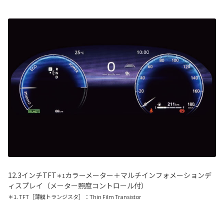
12.3インチTFT
カラーメーター＋マルチインフォメーションデ
＊1
ィスプレイ（メーター照度コントロール付）
＊1. TFT［薄膜トランジスタ］：Thin Film Transistor