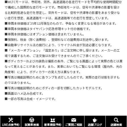
■WLTCモードは、市街地、郊外、高速道路の各走行モードを平均的な使用時間配分
で構成した国際的な走行モードです。市街地モードは、信号や渋滞等の影響を受け
る比較的低速な走行を想定し、郊外モードは、信号や渋滞等の影響をあまり受けな
い走行を想定、高速道路モードは、高速道路等での走行を想定しています。
■車両本体価格は'25年12月現在のもので、予告なく変更となる場合があります。
■車両本体価格はタイヤパンク応急修理キット付の価格です。
■車両本体価格にはオプション価格は含まれていません。
■保険料、税金（除く消費税）、登録料などの諸費用は別途申し受けます。
■自動車リサイクル法の施行により、リサイクル料金が別途必要となります。
■「メーカーオプション」「設定あり」はご注文時に申し受けます。メーカーの工
場で装着するため、ご注文後はお受けできませんのでご了承ください。
■ボディカラーおよび内装色は撮影の条件、ご覧になる画面によって実際の色とは異
なって見えることがあります。また、実車においてもご覧になる環境（屋内外、光の
角度等）により、ボディカラーの見え方は異なります。
■写真は機能説明のために各ランプを点灯したものです。実際の走行状態を示すも
のではありません。
■写真は機能説明のためにボディの一部を切断したカットモデルです。
■画面はハメ込み合成です。
■一部の写真は合成・イメージです。
LINE点検予約
試乗車検索
新車商談予約
ご質問ご相談
店舗ブログ
店舗検索