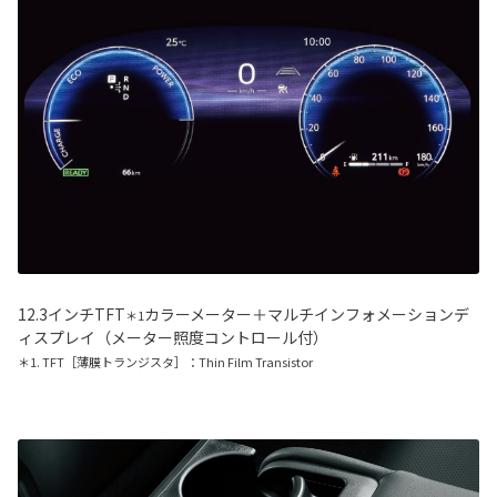
12.3インチTFT
カラーメーター＋マルチインフォメーションデ
＊1
ィスプレイ（メーター照度コントロール付）
＊1. TFT［薄膜トランジスタ］：Thin Film Transistor