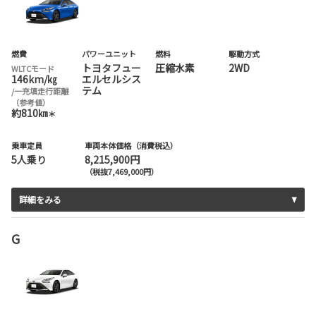
燃費
パワーユニット
燃料
駆動方式
トヨタフュー
圧縮水素
2WD
WLTCモード
146km/㎏
エルセルシス
テム
/一充填走行距離
（参考値）
約810㎞
＊
乗車定員
車両本体価格（消費税込）
5人乗り
8,215,900円
（税抜7,469,000円）
詳細をみる
G