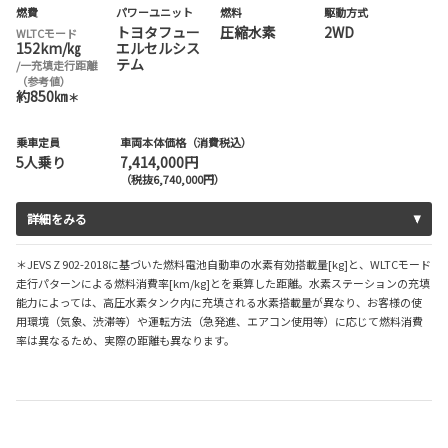
燃費
パワーユニット
燃料
駆動方式
トヨタフュー
圧縮水素
2WD
WLTCモード
152km/㎏
エルセルシス
テム
/一充填走行距離
（参考値）
約850㎞
＊
乗車定員
車両本体価格（消費税込）
5人乗り
7,414,000円
（税抜6,740,000円）
詳細をみる
＊JEVS Z 902-2018に基づいた燃料電池自動車の水素有効搭載量[kg]と、WLTCモード
走行パターンによる燃料消費率[km/kg]とを乗算した距離。水素ステーションの充填
能力によっては、高圧水素タンク内に充填される水素搭載量が異なり、お客様の使
用環境（気象、渋滞等）や運転方法（急発進、エアコン使用等）に応じて燃料消費
率は異なるため、実際の距離も異なります。