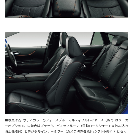
■写真はZ。ボディカラーのフォースブルーマルティプルレイヤーズ〈8Y7〉はメーカ
ーオプション。内装色はブラック。パノラマルーフ（電動ロールシェード＆挟み込み
防止機能付）とデジタルインナーミラー（カメラ洗浄機能付/シフト照明付）はセッ