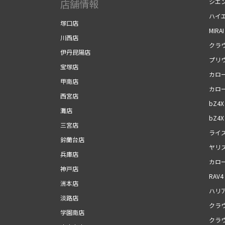
店舗情報
シエ
ハイ
塚口店
MIRAI
川西店
クラ
伊丹昆陽店
プリ
宝塚店
カロ
甲南店
カロ
西宮店
bZ4X
灘店
bZ4X 
三宮店
ライ
鈴蘭台店
ヤリ
兵庫店
カロ
神戸店
RAV4
洲本店
ハリ
淡路店
クラ
学園南店
クラ