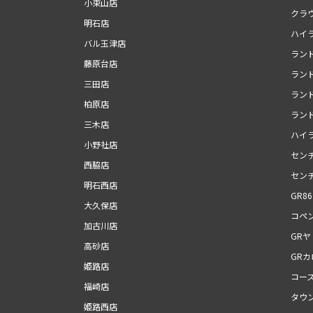
小束山店
クラ
明石店
ハイ
バル玉津店
ランド
藤原台店
ラン
三田店
ランド
柏原店
ランド
三木店
ハイ
小野社店
セン
西脇店
セン
明石西店
GR86
大久保店
コペン
加古川店
GRヤ
高砂店
GR
姫路店
コー
福崎店
タウ
姫路西店