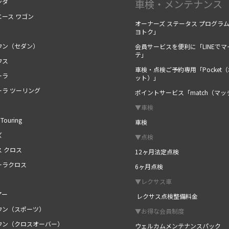
ンタ
車検・メンテナンス
エース ワゴン
オーナーズ ステータス プログラ
ヨトク」
ウン（セダン）
会員サービスを便利に「LINEでマ
テ」
ウス
車検・点検ご予約専用「Pocket
ーラ
ット）」
ーラ ツーリング
ポイントサービス「match（マッ
▼車検
Touring
車検
ズ
▼点検
ス クロス
12ヶ月法定点検
ーラクロス
6ヶ月点検
▼レクサス車
アー
レクサス点検整備料金
ウン（スポーツ）
▼お得な会員制度
ウン（クロスオーバー）
ウェルカムメンテナンスパック