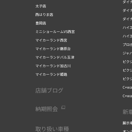
ダイ
太子店
ダイ
西はりま店
ダイ
豊岡店
ハイ
ミニショールームVS西宮
ハイ
マイカーランド西宮
プロ
マイカーランド藤原台
ジャ
マイカーランドバル玉津
ピク
マイカーランド加古川
ピク
マイカーランド姫路
ピク
C+wal
店舗ブログ
C+wal
納期照会
新
展示
取り扱い車種
オン