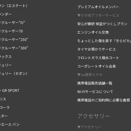
ウン（エステート）
プレミアムオイルメンバー
ランダー
▼その他アフターサービス
クルーザー“FJ”
安心が継続 保証がつくしプラン
ドクルーザー70
エンジンオイル交換
クルーザー“250”
ちょっとした傷を直す「きらピカ
クルーザー"300"
タイヤお預かりサービス
ラックス
フロントガラス撥水コート
チュリー
コーポレートオイル会員
チュリー（セダン）
▼au携帯スマホ
携帯電話販売店舗一覧
 GR SPORT
Wi-Fiサービスについて
リス
携帯電話のご契約時に必要な書類
カローラ
アクセサリー
スター
ンエース バン
▼アクセサリー