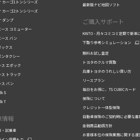
ナ カーゴ1トンシリーズ
最新版ナビ地図ソフト
ナ カーゴ2トンシリーズ
ナ ダンプ
ご購入サポート
エース コミューター
KINTO - 月々コミコミ定額で新車
エース バン
下取り参考シミュレーション
ボックス
無料お試し査定
パンタクシー
トヨタのクルマ買取
シス エポック
兵庫トヨタのうれしい買い方
シス トラック
リースプラン
シス バン
毎日をお得に、TS CUBICカード
k S
保険について
k T
クレジット一体型保険
自動車保険のご契約時に必要な書
車情報
金融商品勧誘方針
車・試乗車
お客様本位の保険業務に関する運
ライン見積もり