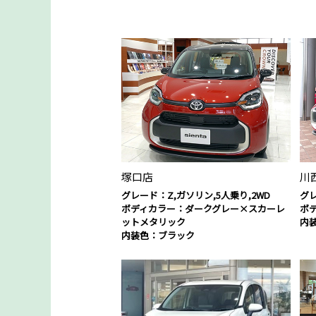
塚口店
川
グレード：Z,ガソリン,5人乗り,2WD
グレ
ボディカラー：ダークグレー×スカーレ
ボ
ットメタリック
内
内装色：ブラック