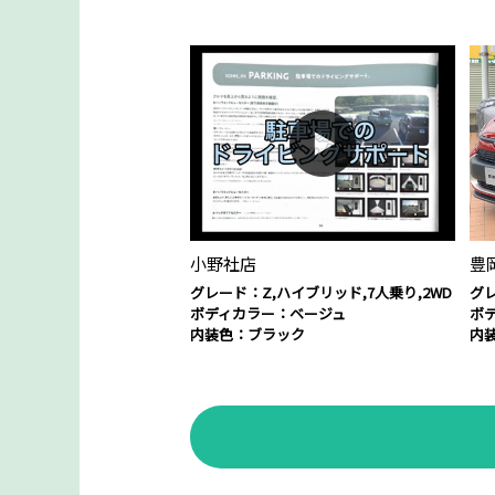
小野社店
豊
グレード：Z,ハイブリッド,7人乗り,2WD
グレ
ボディカラー：ベージュ
ボ
内装色：ブラック
内