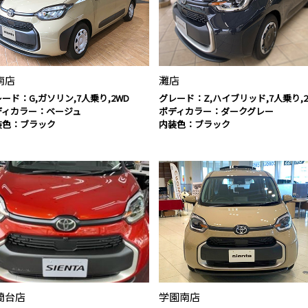
南店
灘店
ード：G,ガソリン,7人乗り,2WD
グレード：Z,ハイブリッド,7人乗り,2
ディカラー：ベージュ
ボディカラー：ダークグレー
装色：ブラック
内装色：ブラック
蘭台店
学園南店