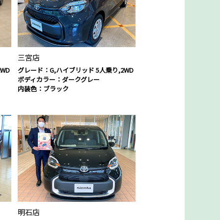
三宮店
WD
グレード：G,ハイブリッド 5人乗り,2WD
ボディカラー：ダークグレー
内装色：ブラック
明石店