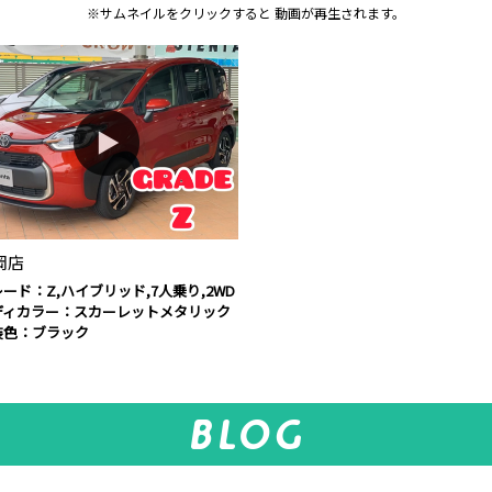
※サムネイルをクリックすると
動画が再生されます。
岡店
ード：Z,ハイブリッド,7人乗り,2WD
ディカラー：スカーレットメタリック
装色：ブラック