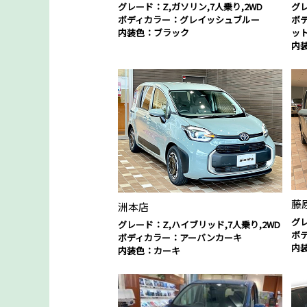
グレード：Z,ガソリン,7人乗り,2WD
グレ
ボディカラー：グレイッシュブルー
ボ
内装色：ブラック
ッ
内
藤
洲本店
グレ
グレード：Z,ハイブリッド,7人乗り,2WD
ボ
ボディカラー：アーバンカーキ
内
内装色：カーキ