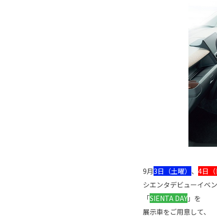
9月
3日（土曜）
、
4日（
シエンタデビューイベ
「
SIENTA DAY
」を
展示車をご用意して、