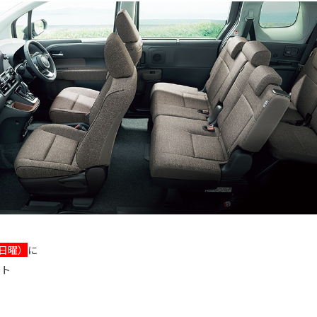
日曜）
に
ント