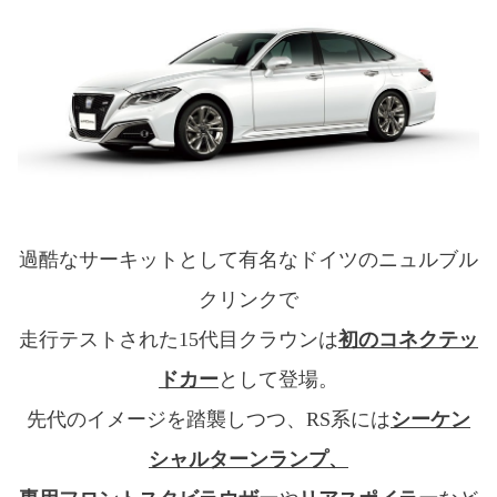
過酷なサーキットとして有名なドイツのニュルブル
クリンクで
走行テストされた15代目クラウンは
初のコネクテッ
ドカー
として登場。
先代のイメージを踏襲しつつ、RS系には
シーケン
シャルターンランプ、