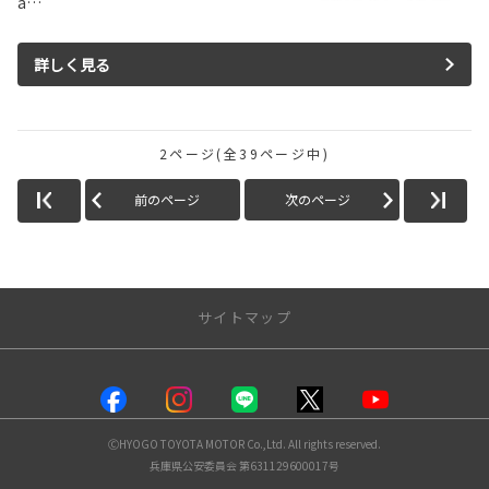
a…
詳しく見る
2ページ(全39ページ中)
前のページ
次のページ
サイトマップ
店舗情報
塚口店
ⒸHYOGO TOYOTA MOTOR Co.,Ltd. All rights reserved.
川西店
兵庫県公安委員会 第631129600017号
伊丹昆陽店