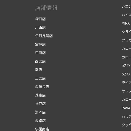
店舗情報
シエ
ハイ
塚口店
MIRAI
川西店
クラ
伊丹昆陽店
プリ
宝塚店
カロ
甲南店
カロ
西宮店
bZ4X
灘店
bZ4X 
三宮店
ライ
鈴蘭台店
ヤリ
兵庫店
カロ
神戸店
RAV4
洲本店
ハリ
淡路店
クラ
学園南店