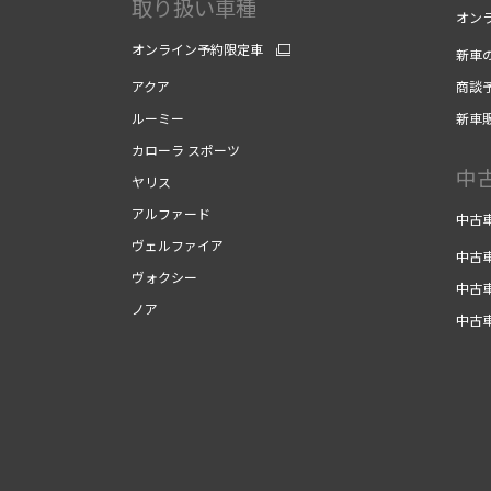
取り扱い車種
オン
オンライン予約限定車
新車
アクア
商談
ルーミー
新車
カローラ スポーツ
中
ヤリス
アルファード
中古
ヴェルファイア
中古
ヴォクシー
中古
ノア
中古