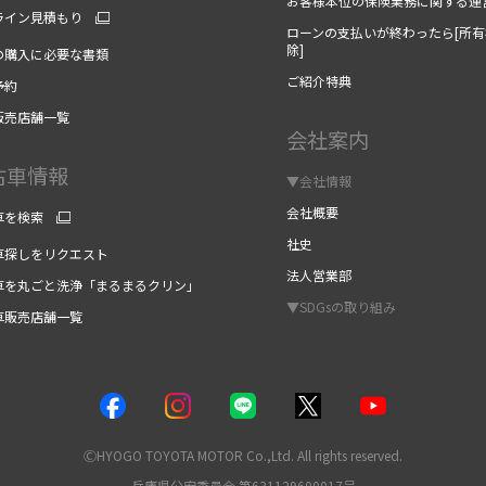
お客様本位の保険業務に関する運
ライン見積もり
ローンの支払いが終わったら[所有
除]
の購入に必要な書類
ご紹介特典
予約
販売店舗一覧
会社案内
古車情報
▼会社情報
会社概要
車を検索
社史
車探しをリクエスト
法人営業部
車を丸ごと洗浄「まるまるクリン」
▼SDGsの取り組み
車販売店舗一覧
ⒸHYOGO TOYOTA MOTOR Co.,Ltd. All rights reserved.
兵庫県公安委員会 第631129600017号