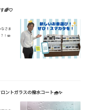
🌈🤍
みなさま
？！🫨
ロントガラスの撥水コート🌧️✨