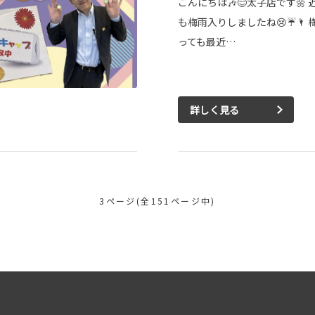
こんにちは🎶😊太子店です🌼
も梅雨入りしましたね😢☔🌂 
っても最近…
詳しく見る
3ページ(全151ページ中)