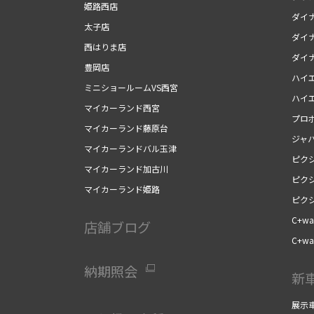
姫路西店
ダイ
太子店
ダイ
西はりま店
ダイ
豊岡店
ハイ
ミニショールームVS西宮
ハイ
マイカーランド西宮
プロ
マイカーランド藤原台
ジャ
マイカーランドバル玉津
ピク
マイカーランド加古川
ピク
マイカーランド姫路
ピク
C+wal
店舗ブログ
C+wal
納期照会
新
展示