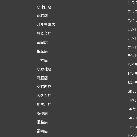
クラ
小束山店
クラ
明石店
ハイ
バル玉津店
ランド
藤原台店
ラン
三田店
ランド
柏原店
ランド
三木店
ハイ
小野社店
セン
西脇店
セン
明石西店
GR86
大久保店
コペン
加古川店
GRヤ
高砂店
GR
姫路店
コー
福崎店
タウ