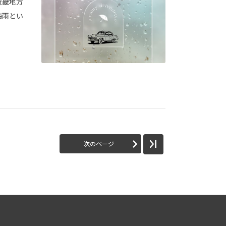
 近畿地方
梅雨とい
次のページ