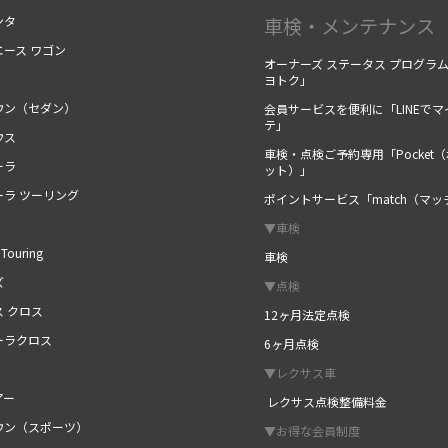
ンタ
車検・メンテナンス
エース ワゴン
オーナーズ ステータス プログラ
ヨトク」
ウン（セダン）
会員サービスを便利に「LINEでマ
テ」
ウス
車検・点検ご予約専用「Pocket
ーラ
ット）」
ーラ ツーリング
ポイントサービス「match（マッ
▼車検
Touring
車検
ズ
▼点検
ス クロス
12ヶ月法定点検
ーラクロス
6ヶ月点検
▼レクサス車
アー
レクサス点検整備料金
ウン（スポーツ）
▼お得な会員制度