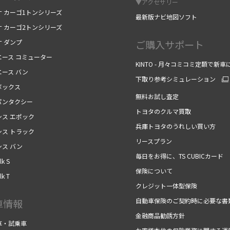
▼アクセサリー
ナ カーゴ1トンシリーズ
最新版ナビ地図ソフト
ナ カーゴ2トンシリーズ
ナ ダンプ
ご購入サポート
エース コミューター
KINTO - 月々コミコミ定額で新車
エース バン
下取り参考シミュレーション
ボックス
無料お試し査定
パンタクシー
トヨタのクルマ買取
シス エポック
兵庫トヨタのうれしい買い方
シス トラック
リースプラン
シス バン
毎日をお得に、TS CUBICカード
k S
保険について
k T
クレジット一体型保険
自動車保険のご契約時に必要な書
車情報
金融商品勧誘方針
車・試乗車