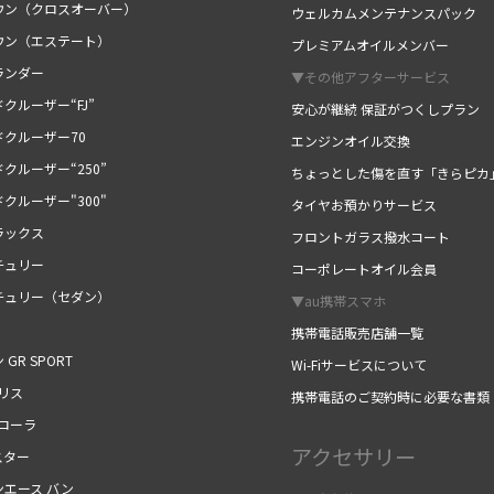
ウン（クロスオーバー）
ウェルカムメンテナンスパック
ウン（エステート）
プレミアムオイルメンバー
ランダー
▼その他アフターサービス
クルーザー“FJ”
安心が継続 保証がつくしプラン
ドクルーザー70
エンジンオイル交換
クルーザー“250”
ちょっとした傷を直す「きらピカ
クルーザー"300"
タイヤお預かりサービス
ラックス
フロントガラス撥水コート
チュリー
コーポレートオイル会員
チュリー（セダン）
▼au携帯スマホ
携帯電話販売店舗一覧
 GR SPORT
Wi-Fiサービスについて
リス
携帯電話のご契約時に必要な書類
カローラ
アクセサリー
スター
ンエース バン