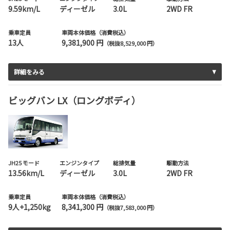
9.59km/L
ディーゼル
3.0L
2WD FR
乗車定員
車両本体価格（消費税込）
13人
9,381,900 円
（税抜8,529,000 円）
詳細をみる
ビッグバン LX（ロングボディ）
JH25 モード
エンジンタイプ
総排気量
駆動方法
13.56km/L
ディーゼル
3.0L
2WD FR
乗車定員
車両本体価格（消費税込）
9人+1,250kg
8,341,300 円
（税抜7,583,000 円）