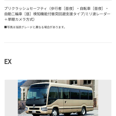
プリクラッシュセーフティ（歩行者［昼夜］・自転車［昼夜］・
自動二輪車［昼］検知機能付衝突回避支援タイプ/ミリ波レーダー
＋単眼カメラ方式）
■写真は当該グレードと異なる場合があります。
EX