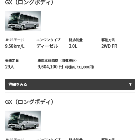
GX（ロングボディ）
JH25 モード
エンジンタイプ
総排気量
駆動方法
9.58km/L
ディーゼル
3.0L
2WD FR
乗車定員
車両本体価格（消費税込）
29人
9,604,100 円
（税抜8,731,000 円）
詳細をみる
GX（ロングボディ）
JH25 モード
エンジンタイプ
総排気量
駆動方法