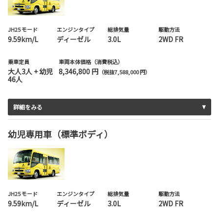
JH25 モード
エンジンタイプ
総排気量
駆動方法
9.59km/L
ディーゼル
3.0L
2WD FR
乗車定員
車両本体価格（消費税込）
大人3人 + 幼児
8,346,800 円
（税抜7,588,000 円）
46人
詳細をみる
幼児専用車（標準ボディ）
JH25 モード
エンジンタイプ
総排気量
駆動方法
9.59km/L
ディーゼル
3.0L
2WD FR