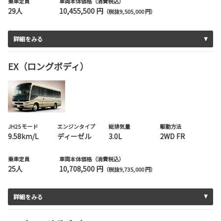
乗車定員
車両本体価格（消費税込）
29人
10,455,500 円
（税抜9,505,000 円）
詳細をみる
EX（ロングボディ）
JH25 モード
エンジンタイプ
総排気量
駆動方法
9.58km/L
ディーゼル
3.0L
2WD FR
乗車定員
車両本体価格（消費税込）
25人
10,708,500 円
（税抜9,735,000 円）
詳細をみる