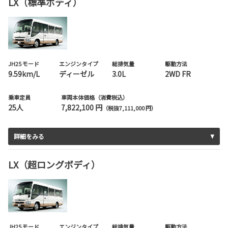
LX（標準ボディ）
JH25 モード
エンジンタイプ
総排気量
駆動方法
9.59km/L
ディーゼル
3.0L
2WD FR
乗車定員
車両本体価格（消費税込）
25人
7,822,100 円
（税抜7,111,000 円）
詳細をみる
LX（超ロングボディ）
JH25 モード
エンジンタイプ
総排気量
駆動方法