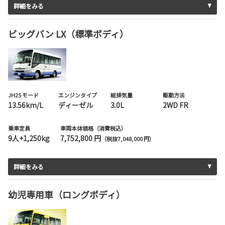
詳細をみる
ビッグバン LX（標準ボディ）
JH25 モード
エンジンタイプ
総排気量
駆動方法
13.56km/L
ディーゼル
3.0L
2WD FR
乗車定員
車両本体価格（消費税込）
9人+1,250kg
7,752,800 円
（税抜7,048,000 円）
詳細をみる
幼児専用車（ロングボディ）