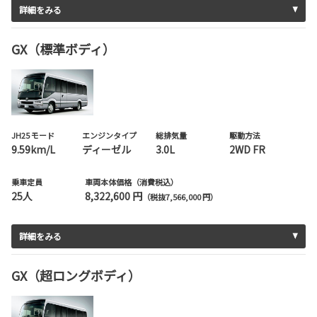
詳細をみる
GX（標準ボディ）
JH25 モード
エンジンタイプ
総排気量
駆動方法
9.59km/L
ディーゼル
3.0L
2WD FR
乗車定員
車両本体価格（消費税込）
25人
8,322,600 円
（税抜7,566,000 円）
詳細をみる
GX（超ロングボディ）