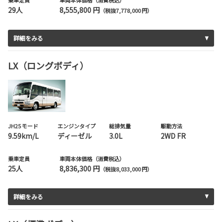
29人
8,555,800 円
（税抜7,778,000 円）
詳細をみる
LX（ロングボディ）
JH25 モード
エンジンタイプ
総排気量
駆動方法
9.59km/L
ディーゼル
3.0L
2WD FR
乗車定員
車両本体価格（消費税込）
25人
8,836,300 円
（税抜8,033,000 円）
詳細をみる