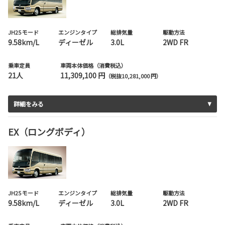
JH25 モード
エンジンタイプ
総排気量
駆動方法
9.58km/L
ディーゼル
3.0L
2WD FR
乗車定員
車両本体価格（消費税込）
21人
11,309,100 円
（税抜10,281,000 円）
詳細をみる
EX（ロングボディ）
JH25 モード
エンジンタイプ
総排気量
駆動方法
9.58km/L
ディーゼル
3.0L
2WD FR