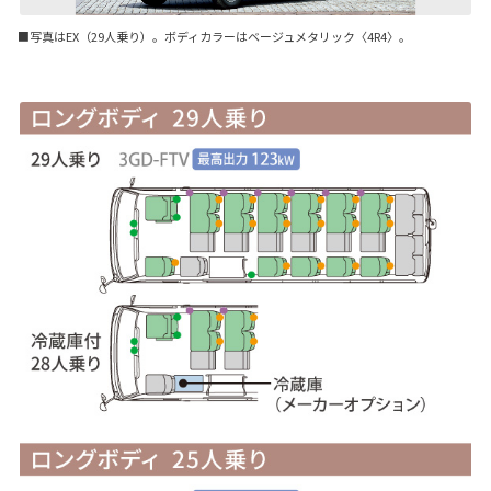
■写真はEX（29人乗り）。ボディカラーはベージュメタリック〈4R4〉。