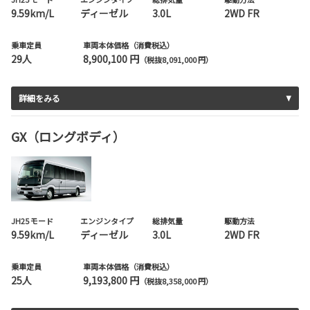
9.59km/L
ディーゼル
3.0L
2WD FR
乗車定員
車両本体価格（消費税込）
29人
8,900,100 円
（税抜8,091,000 円）
詳細をみる
GX（ロングボディ）
JH25 モード
エンジンタイプ
総排気量
駆動方法
9.59km/L
ディーゼル
3.0L
2WD FR
乗車定員
車両本体価格（消費税込）
25人
9,193,800 円
（税抜8,358,000 円）