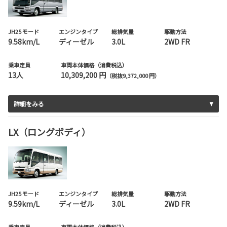
JH25 モード
エンジンタイプ
総排気量
駆動方法
9.58km/L
ディーゼル
3.0L
2WD FR
乗車定員
車両本体価格（消費税込）
13人
10,309,200 円
（税抜9,372,000 円）
詳細をみる
LX（ロングボディ）
JH25 モード
エンジンタイプ
総排気量
駆動方法
9.59km/L
ディーゼル
3.0L
2WD FR
乗車定員
車両本体価格（消費税込）