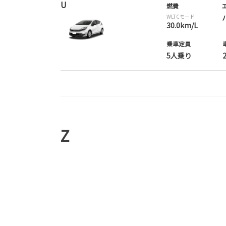
U
燃費
WLTCモード
30.0km/L
乗車定員
5人乗り
Z