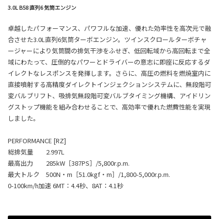
3.0L B58 直列6 気筒エンジン
卓越したパフォーマンス、パワフルな加速、優れた効率性を高次元で融
合させた3.0L直列6気筒ターボエンジン。ツインスクロールターボチャ
ージャーにより気筒間の排気干渉をふせぎ、低回転域から高回転まで全
域にわたって、圧倒的なパワーとドライバーの意志に即座に反応するダ
イレクトなレスポンスを発揮します。さらに、高圧の燃料を燃焼室内に
直接噴射する高精度ダイレクトインジェクションシステムに、無段階可
変バルブリフト、吸排気無段階可変バルブタイミング機構、アイドリン
グストップ機能を組み合わせることで、高効率で優れた燃費性能を実現
しました。
PERFORMANCE [RZ]
総排気量 2.997L
最高出力 285kW［387PS］/5,800r.p.m.
最大トルク 500N・m［51.0kgf・m］/1,800-5,000r.p.m.
0-100km/h加速 6MT：4.4秒、8AT：4.1秒