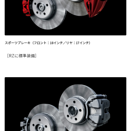
スポーツブレーキ（フロント：18インチ／リヤ：17インチ）
［RZに標準装備］