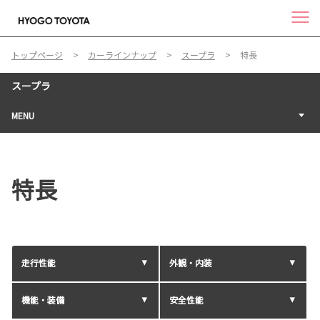
トップページ
カーラインナップ
スープラ
特長
スープラ
MENU
特長
走行性能
外観・内装
機能・装備
安全性能