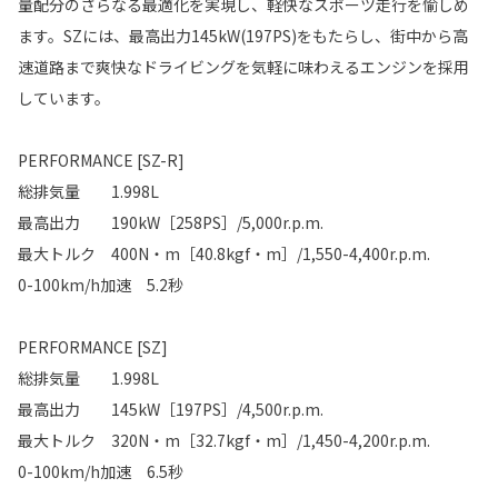
量配分のさらなる最適化を実現し、軽快なスポーツ走行を愉しめ
ます。SZには、最高出力145kW(197PS)をもたらし、街中から高
速道路まで爽快なドライビングを気軽に味わえるエンジンを採用
しています。
PERFORMANCE [SZ-R]
総排気量 1.998L
最高出力 190kW［258PS］/5,000r.p.m.
最大トルク 400N・m［40.8kgf・m］/1,550-4,400r.p.m.
0-100km/h加速 5.2秒
PERFORMANCE [SZ]
総排気量 1.998L
最高出力 145kW［197PS］/4,500r.p.m.
最大トルク 320N・m［32.7kgf・m］/1,450-4,200r.p.m.
0-100km/h加速 6.5秒